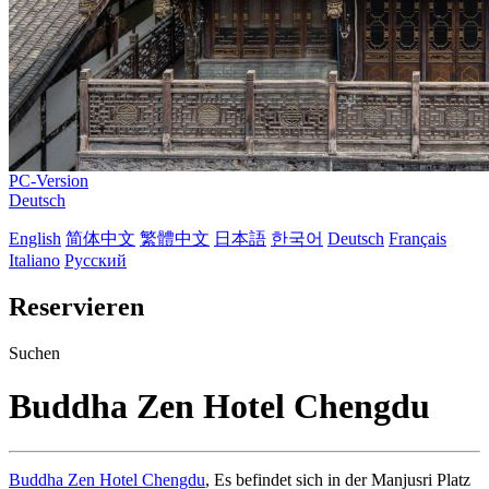
PC-Version
Deutsch
English
简体中文
繁體中文
日本語
한국어
Deutsch
Français
Italiano
Русский
Reservieren
Suchen
Buddha Zen Hotel Chengdu
Buddha Zen Hotel Chengdu
, Es befindet sich in der Manjusri Platz